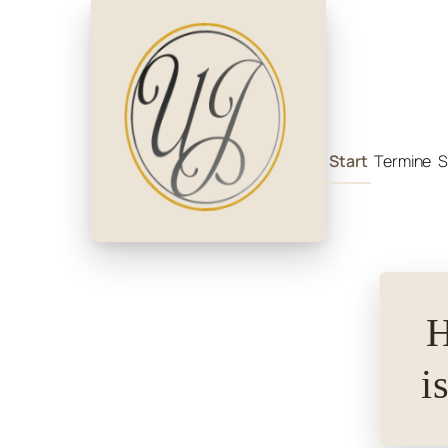
Zum
Inhalt
springen
Start
Termine
S
H
i