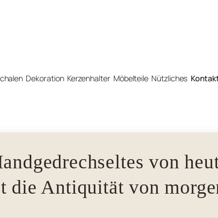
chalen
Dekoration
Kerzenhalter
Möbelteile
Nützliches
Kontak
andgedrechseltes von heu
st die Antiquität von morge